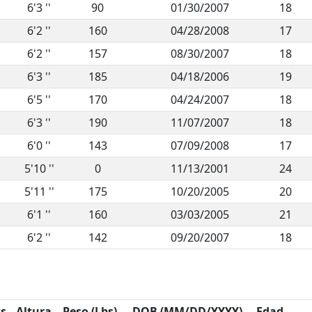
6'3 ''
90
01/30/2007
18
6'2 ''
160
04/28/2008
17
6'2 ''
157
08/30/2007
18
6'3 ''
185
04/18/2006
19
6'5 ''
170
04/24/2007
18
6'3 ''
190
11/07/2007
18
6'0 ''
143
07/09/2008
17
5'10 ''
0
11/13/2001
24
5'11 ''
175
10/20/2005
20
6'1 ''
160
03/03/2005
21
6'2 ''
142
09/20/2007
18
s
Altura
Peso (Lbs)
DOB (MM/DD/YYYY)
Edad