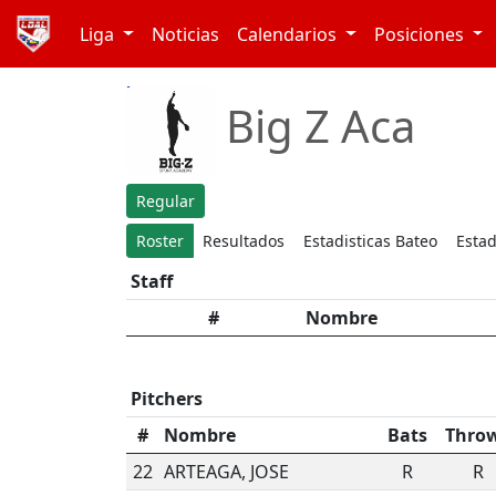
Liga
Noticias
Calendarios
Posiciones
Big Z Aca
Regular
Roster
Resultados
Estadisticas Bateo
Estad
Staff
#
Nombre
Pitchers
#
Nombre
Bats
Thro
22
ARTEAGA, JOSE
R
R