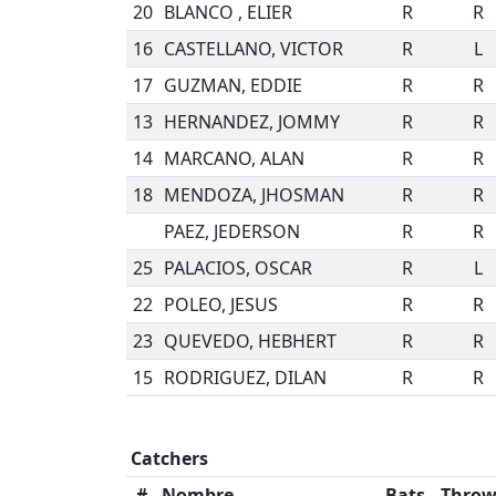
20
BLANCO , ELIER
R
R
16
CASTELLANO, VICTOR
R
L
17
GUZMAN, EDDIE
R
R
13
HERNANDEZ, JOMMY
R
R
14
MARCANO, ALAN
R
R
18
MENDOZA, JHOSMAN
R
R
PAEZ, JEDERSON
R
R
25
PALACIOS, OSCAR
R
L
22
POLEO, JESUS
R
R
23
QUEVEDO, HEBHERT
R
R
15
RODRIGUEZ, DILAN
R
R
Catchers
#
Nombre
Bats
Throw