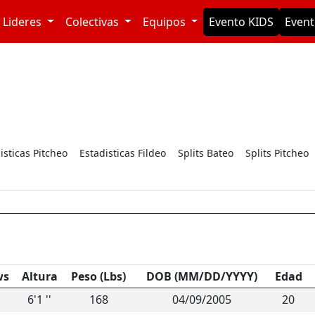
Lideres
Colectivas
Equipos
Evento KIDS
Event
isticas Pitcheo
Estadisticas Fildeo
Splits Bateo
Splits Pitcheo
ws
Altura
Peso (Lbs)
DOB (MM/DD/YYYY)
Edad
6'1 ''
168
04/09/2005
20