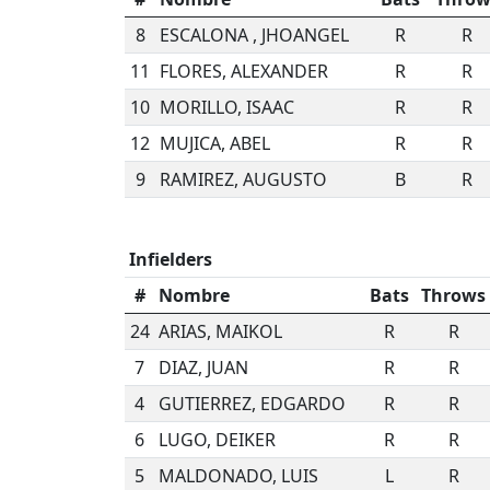
8
ESCALONA , JHOANGEL
R
R
11
FLORES, ALEXANDER
R
R
10
MORILLO, ISAAC
R
R
12
MUJICA, ABEL
R
R
9
RAMIREZ, AUGUSTO
B
R
Infielders
#
Nombre
Bats
Throws
24
ARIAS, MAIKOL
R
R
7
DIAZ, JUAN
R
R
4
GUTIERREZ, EDGARDO
R
R
6
LUGO, DEIKER
R
R
5
MALDONADO, LUIS
L
R