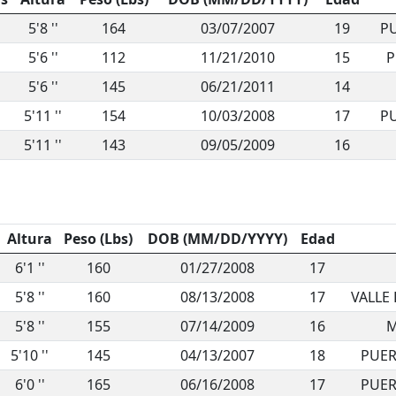
5'8 ''
164
03/07/2007
19
PU
5'6 ''
112
11/21/2010
15
P
5'6 ''
145
06/21/2011
14
5'11 ''
154
10/03/2008
17
PU
5'11 ''
143
09/05/2009
16
Altura
Peso (Lbs)
DOB (MM/DD/YYYY)
Edad
6'1 ''
160
01/27/2008
17
5'8 ''
160
08/13/2008
17
VALLE 
5'8 ''
155
07/14/2009
16
M
5'10 ''
145
04/13/2007
18
PUER
6'0 ''
165
06/16/2008
17
PUER