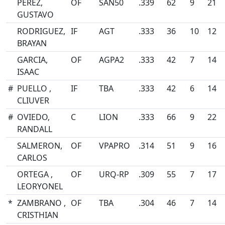
PEREZ,
OF
SAN50
.339
62
9
21
GUSTAVO
RODRIGUEZ,
IF
AGT
.333
36
10
12
BRAYAN
GARCIA,
OF
AGPA2
.333
42
7
14
ISAAC
#
PUELLO ,
IF
TBA
.333
42
6
14
CLIUVER
#
OVIEDO,
C
LION
.333
66
9
22
RANDALL
SALMERON,
OF
VPAPRO
.314
51
9
16
CARLOS
ORTEGA ,
OF
URQ-RP
.309
55
7
17
LEORYONEL
*
ZAMBRANO ,
OF
TBA
.304
46
7
14
CRISTHIAN