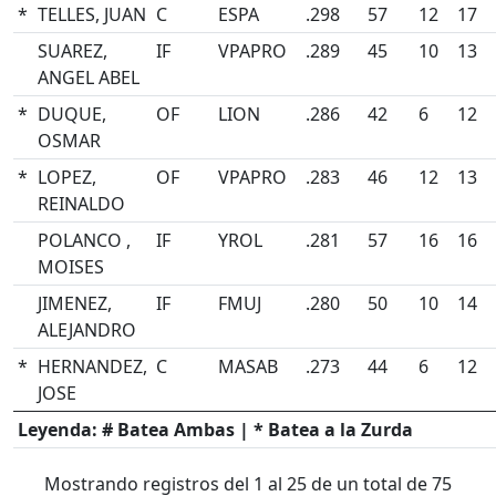
*
TELLES, JUAN
C
ESPA
.298
57
12
17
SUAREZ,
IF
VPAPRO
.289
45
10
13
ANGEL ABEL
*
DUQUE,
OF
LION
.286
42
6
12
OSMAR
*
LOPEZ,
OF
VPAPRO
.283
46
12
13
REINALDO
POLANCO ,
IF
YROL
.281
57
16
16
MOISES
JIMENEZ,
IF
FMUJ
.280
50
10
14
ALEJANDRO
*
HERNANDEZ,
C
MASAB
.273
44
6
12
JOSE
Leyenda:
#
Batea Ambas |
*
Batea a la Zurda
Mostrando registros del 1 al 25 de un total de 75