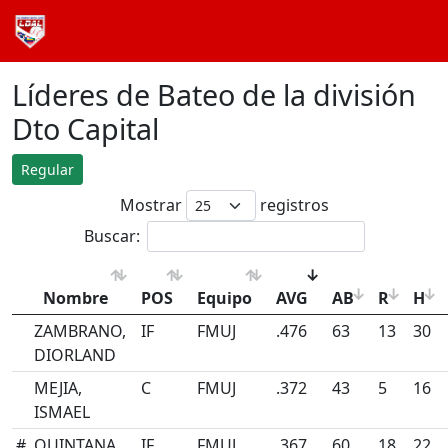
Líderes de Bateo de la división
Dto Capital
Regular
Mostrar
registros
Buscar:
Nombre
POS
Equipo
AVG
AB
R
H
ZAMBRANO,
IF
FMUJ
.476
63
13
30
DIORLAND
MEJIA,
C
FMUJ
.372
43
5
16
ISMAEL
#
QUINTANA,
IF
FMUJ
.367
60
18
22