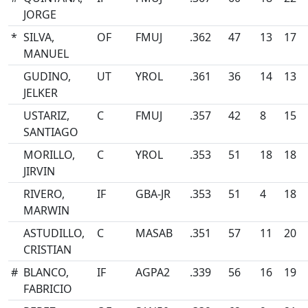
JORGE
*
SILVA,
OF
FMUJ
.362
47
13
17
MANUEL
GUDINO,
UT
YROL
.361
36
14
13
JELKER
USTARIZ,
C
FMUJ
.357
42
8
15
SANTIAGO
MORILLO,
C
YROL
.353
51
18
18
JIRVIN
RIVERO,
IF
GBA-JR
.353
51
4
18
MARWIN
ASTUDILLO,
C
MASAB
.351
57
11
20
CRISTIAN
#
BLANCO,
IF
AGPA2
.339
56
16
19
FABRICIO