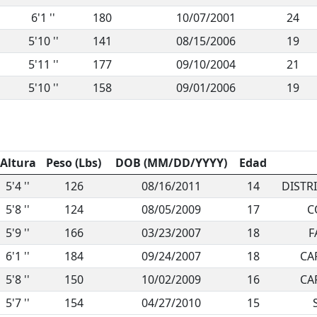
6'1 ''
180
10/07/2001
24
5'10 ''
141
08/15/2006
19
5'11 ''
177
09/10/2004
21
5'10 ''
158
09/01/2006
19
Altura
Peso (Lbs)
DOB (MM/DD/YYYY)
Edad
5'4 ''
126
08/16/2011
14
DISTR
5'8 ''
124
08/05/2009
17
C
5'9 ''
166
03/23/2007
18
F
6'1 ''
184
09/24/2007
18
CA
5'8 ''
150
10/02/2009
16
CA
5'7 ''
154
04/27/2010
15