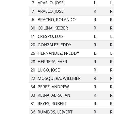
7
ARVELO, JOSE
L
L
7
ARVELO, JOSE
R
R
6
BRACHO, ROLANDO
R
R
30
COLINA, KEIBER
R
R
11
CRESPO, LUIS
L
L
20
GONZALEZ, EDDY
R
R
25
HERNANDEZ, FREDDY
L
L
28
HERRERA, EVER
R
R
20
LUGO, JOSE
R
R
22
MOSQUERA, WILLIBER
R
R
34
PEREZ, ANDREW
R
R
33
REINA, ABRAHAN
R
R
31
REYES, ROBERT
R
R
36
RUMBOS, LEIVERT
R
R