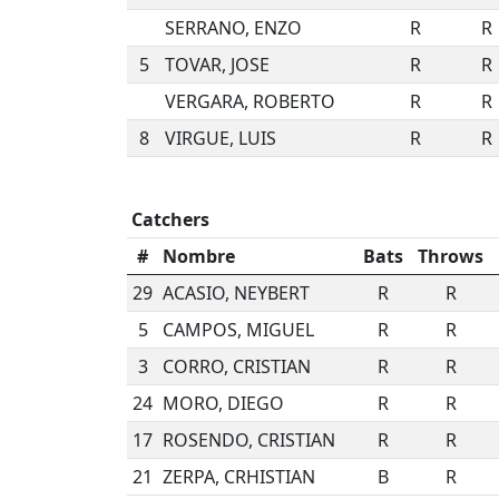
SERRANO, ENZO
R
R
5
TOVAR, JOSE
R
R
VERGARA, ROBERTO
R
R
8
VIRGUE, LUIS
R
R
Catchers
#
Nombre
Bats
Throws
29
ACASIO, NEYBERT
R
R
5
CAMPOS, MIGUEL
R
R
3
CORRO, CRISTIAN
R
R
24
MORO, DIEGO
R
R
17
ROSENDO, CRISTIAN
R
R
21
ZERPA, CRHISTIAN
B
R