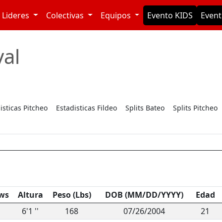
Lideres
Colectivas
Equipos
Evento KIDS
Event
al
isticas Pitcheo
Estadisticas Fildeo
Splits Bateo
Splits Pitcheo
ws
Altura
Peso (Lbs)
DOB (MM/DD/YYYY)
Edad
6'1 ''
168
07/26/2004
21