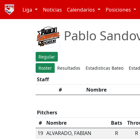
Liga
Noticias
Calendarios
Posiciones
Pablo Sandov
Regular
Roster
Resultados
Estadisticas Bateo
Estad
Staff
#
Nombre
Pitchers
#
Nombre
Bats
Thro
19
ALVARADO, FABIAN
R
R